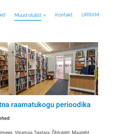
ed
Kontakt
URRAM
Muud olulist
tna raamatukogu perioodika
lehed
imees, Virumaa Teataja, Õhtuleht, Maaleht,