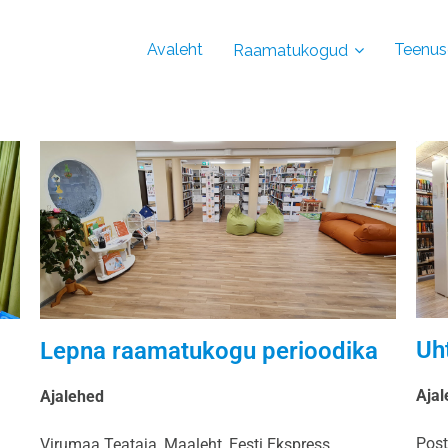
Avaleht
Teenus
Raamatukogud
Uh
Lepna raamatukogu perioodika
Aja
Ajalehed
Post
Virumaa Teataja, Maaleht, Eesti Ekspress.