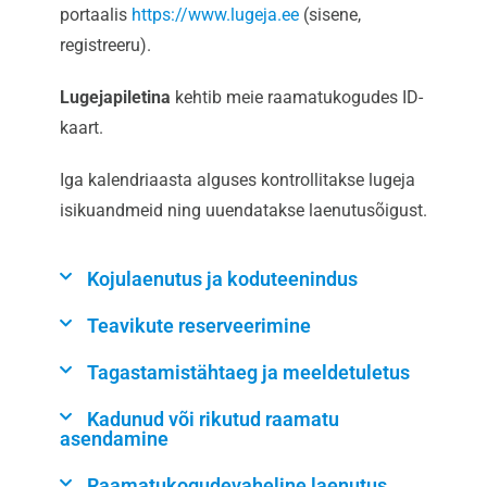
portaalis
https://www.lugeja.ee
(sisene,
registreeru).
Lugejapiletina
kehtib meie raamatukogudes ID-
kaart.
Iga kalendriaasta alguses kontrollitakse lugeja
isikuandmeid ning uuendatakse laenutusõigust.
Kojulaenutus ja koduteenindus
Teavikute reserveerimine
Tagastamistähtaeg ja meeldetuletus
Kadunud või rikutud raamatu
asendamine
Raamatukogudevaheline laenutus