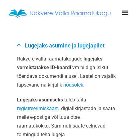
Avaleht
Lugejaks asumine ja lugejapilet
Raamatukogud
Rakvere valla raamatukogude
lugejaks
Teenused
vormistatakse ID-kaardi
vm pildiga isikut
Muud olulist
tõendava dokumendi alusel. Lastel on vajalik
lapsevanema kirjalik
nõusolek
.
Kontakt
Lugejaks asumiseks
tuleb täita
URRAM
registreerimiskaart
, digiallkirjastada ja saata
meile e-postiga või tuua otse
raamatukokku.
Sammuti saate eelnevad
toimingud teha lugeja